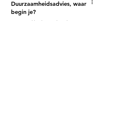
Duurzaamheidsadvies, waar
begin je?
Er zijn veel bedrijven die adviseren over
duurzaamheid dus hoe weet je nou wie
je moeten inhuren? Dat ligt er
natuurlijk aan wat je nodig...