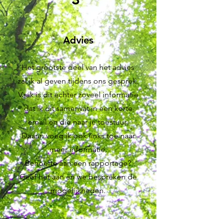
Advies
Het grootste deel van het advies
zal ik al geven tijdens ons gesprek.
Vaak is dit echter zoveel informatie
dat ik dit samenvat in een korte
email en die naar je toestuur.
Daarin voeg ik ook links toe naar
meer informatie.
Behoefte aan een rapportage?
Geef het aan en we bespreken de
mogelijkheden.