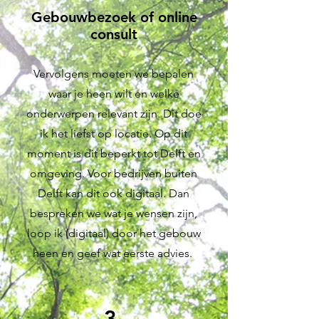
Gebouwbezoek of online
consult
Vervolgens moeten we bepalen
waar je heen wilt en welke
onderwerpen relevant zijn. Dit doe
ik het liefst op locatie. Op dit
moment is dit beperkt tot Delft en
omgeving. Voor bedrijven buiten
Delft kan dit ook digitaal. Dan
bespreken we wat je wensen zijn,
loop ik (digitaal) door het gebouw
heen en geef wat eerste advies.
3