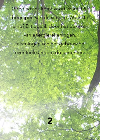
Goed advies komt voort vanuit het
begrijpen van de situatie. Waar sta
je nu? Dit doe ik door het bekijken
van energierekeningen,
tekeningen van het gebouw en
eventuele andere documenten.
2