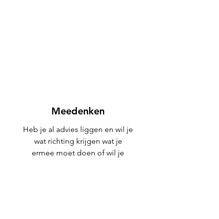
Meedenken
Heb je al advies liggen en wil je
wat richting krijgen wat je
ermee moet doen of wil je
gewoon iemand die even
meedenkt? Geen probleem!
Dan organiseren we een
digitale afspraak van een uur.
€ 75,-